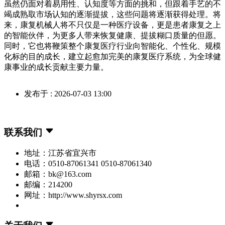
虽然仍面对着易用性、认知度等方面的挑和，但跟着手艺的不
竭成熟取市场认知的逐渐提拔，这些问题将逐渐获得处理。将
来，康复机械人将不只仅是一种医疗设备，更是患者康复之上
的智能伙伴，为更多人带来恢复健康、提拔糊口质量的但愿。
同时，它也将鞭策整个康复医疗行业向智能化、个性化、规模
化标的目的成长，建立起愈加完美的康复医疗系统，为全球健
康事业的成长贡献主要力量。
发布于 : 2026-07-03 13:00
联系我们
地址：江苏省宜兴市
电话：0510-87061341 0510-87061340
邮箱：bk@163.com
邮编：214200
网址：http://www.shyrsx.com