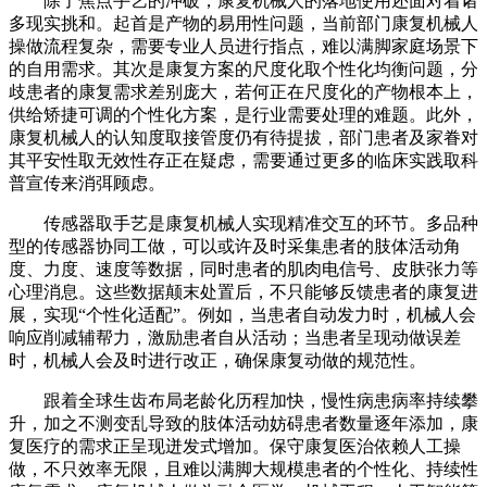
除了焦点手艺的冲破，康复机械人的落地使用还面对着诸
多现实挑和。起首是产物的易用性问题，当前部门康复机械人
操做流程复杂，需要专业人员进行指点，难以满脚家庭场景下
的自用需求。其次是康复方案的尺度化取个性化均衡问题，分
歧患者的康复需求差别庞大，若何正在尺度化的产物根本上，
供给矫捷可调的个性化方案，是行业需要处理的难题。此外，
康复机械人的认知度取接管度仍有待提拔，部门患者及家眷对
其平安性取无效性存正在疑虑，需要通过更多的临床实践取科
普宣传来消弭顾虑。
传感器取手艺是康复机械人实现精准交互的环节。多品种
型的传感器协同工做，可以或许及时采集患者的肢体活动角
度、力度、速度等数据，同时患者的肌肉电信号、皮肤张力等
心理消息。这些数据颠末处置后，不只能够反馈患者的康复进
展，实现“个性化适配”。例如，当患者自动发力时，机械人会
响应削减辅帮力，激励患者自从活动；当患者呈现动做误差
时，机械人会及时进行改正，确保康复动做的规范性。
跟着全球生齿布局老龄化历程加快，慢性病患病率持续攀
升，加之不测变乱导致的肢体活动妨碍患者数量逐年添加，康
复医疗的需求正呈现迸发式增加。保守康复医治依赖人工操
做，不只效率无限，且难以满脚大规模患者的个性化、持续性