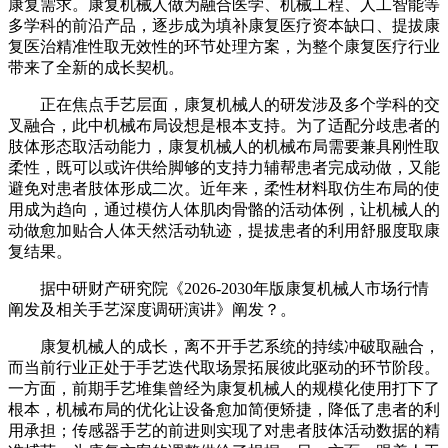
康复需求。康复机械人做为融合医学、机械工程、人工智能等
多学科的前沿产品，逐步成为填补康复医疗资本缺口、提拔康
复医治精准性取无效性的环节处理方案，为整个康复医疗行业
带来了全新的成长契机。
正在焦点手艺层面，康复机械人的研发涉及多个学科的交
叉融合，此中机械布局设想是根本支持。为了适配分歧患者的
肢体形态取活动能力，康复机械人的机械布局需要兼具刚性取
柔性，既可以或许供给脚够的支持力辅帮患者完成动做，又能
避免对患者肢体形成二次。近年来，柔性材料取仿生布局的使
用成为趋向，通过模仿人体肌肉骨骼的活动体例，让机械人的
动做愈加贴合人体天然活动轨迹，提拔患者的利用舒服度取康
复结果。
据中研财产研究院《2026-2030年版康复机械人市场行情
阐发及相关手艺深度调研演讲》阐发？。
康复机械人的成长，离不开手艺系统的持续冲破取融合，
而当前行业正处于手艺迭代取场景拓展彼此驱动的环节阶段。
一方面，前期手艺堆集曾经为康复机械人的规模化使用打下了
根本，机械布局的优化让设备愈加简便矫捷，降低了患者的利
用承担；传感器手艺的前进则实现了对患者肢体活动数据的精