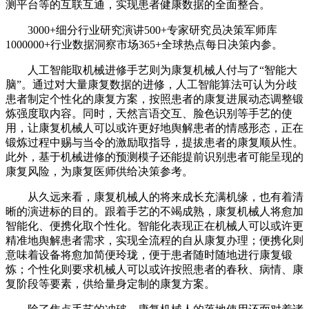
测平台等的互联互通，实现患者健康数据的全面整合。
3000+细分行业研究演讲500+专家研究员决策军师库
1000000+行业数据洞察市场365+全球热点每日决策内参。
人工智能取机械进修手艺则为康复机械人付与了“智能大
脑”。通过对大量康复数据的进修，人工智能算法可认为分歧
患者制定个性化的康复方案，按照患者的康复进展动态调整锻
炼强度取内容。同时，天然言语交互、脸色识别等手艺的使
用，让康复机械人可以或许更好地舆解患者的情感形态，正在
锻炼过程中赐与当令的激励取指导，提拔患者的康复顺从性。
此外，基于机械进修的预测模子还能提前识别患者可能呈现的
康复风险，为康复医师供给决策参考。
从久远来看，康复机械人的将来成长充满机缘，也有着清
晰的演进标的目的。跟着手艺的不竭成熟，康复机械人将愈加
智能化、便携化取个性化。智能化表现正在机械人可以或许更
精准地舆解患者需求，实现全流程的自从康复办理；便携化则
意味着设备将愈加简便玲珑，便于患者随时随地进行康复锻
炼；个性化则要求机械人可以或许按照患者的春秋、病情、康
复阶段等要素，供给量身定制的康复方案。