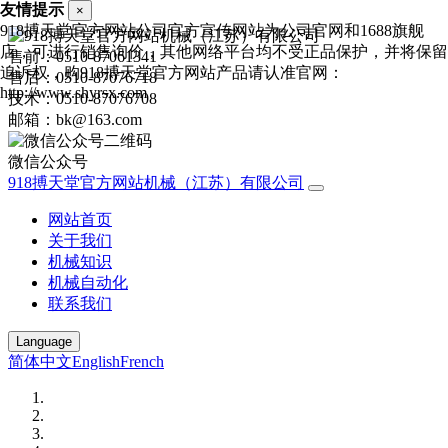
友情提示
×
918搏天堂官方网站公司官方宣传网站为公司官网和1688旗舰
店，可进行销售询价，其他网络平台均不受正品保护，并将保留
售前：0510-87061341
追诉权，购918搏天堂官方网站产品请认准官网：
售后：0510-87076718
http://www.shyrsx.com
技术：0510-87076708
邮箱：bk@163.com
微信公众号
918搏天堂官方网站机械（江苏）有限公司
网站首页
关于我们
机械知识
机械自动化
联系我们
Language
简体中文
English
French