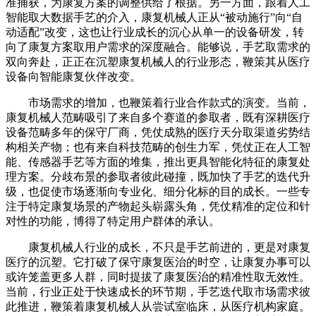
准捕获，为康复方案的调整供给了根据。另一方面，跟着人工
智能取大数据手艺的介入，康复机械人正从“被动施行”向“自
动适配”改变，这也让行业成长的沉心从单一的设备研发，转
向了康复方案取用户需求的深度融合。能够说，手艺取需求的
双向奔赴，正正在沉塑康复机械人的行业形态，鞭策其从医疗
设备向智能康复伙伴改变。
市场需求的增加，也鞭策着行业合作款式的演变。当前，
康复机械人范畴吸引了来自多个赛道的参取者，既有深耕医疗
设备范畴多年的保守厂商，凭仗成熟的医疗天分取渠道劣势结
构相关产物；也有来自科技范畴的创生力军，凭仗正在人工智
能、传感器手艺等方面的堆集，推出更具智能化特征的康复处
理方案。分歧布景的参取者彼此碰撞，既加快了手艺的迭代升
级，也促使市场逐渐向专业化、细分化标的目的成长。一些专
注于特定康复场景的产物起头崭露头角，凭仗精准的定位和针
对性的功能，博得了特定用户群体的承认。
康复机械人行业的成长，不只是手艺前进的，更是对康复
医疗的沉塑。它打破了保守康复医治的时空，让康复办事可以
或许笼盖更多人群，同时提拔了康复医治的精准性取无效性。
当前，行业正处于快速成长的环节期，手艺迭代取市场需求彼
此推进，鞭策着康复机械人从尝试室临床，从医疗机构家庭。