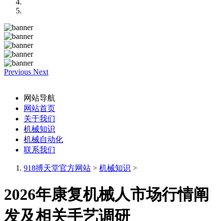
Previous
Next
网站导航
网站首页
关于我们
机械知识
机械自动化
联系我们
918搏天堂官方网站
>
机械知识
>
2026年康复机械人市场行情阐
发及相关手艺调研