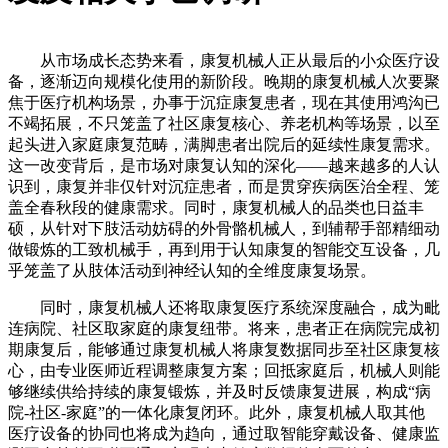
从市场成长态势来看，康复机械人正从最后的小众医疗设
备，逐渐迈向规模化使用的新阶段。晚期的康复机械人次要聚
焦于医疗机构场景，办事于沉症康复患者，现在其使用鸿沟已
不竭拓展，不只笼盖了社区康复核心、养老机构等场景，以至
起头进入家庭康复范畴，满脚患者出院后的延续性康复需求。
这一改变背后，是市场对康复认知的深化——越来越多的人认
识到，康复并非仅针对沉症患者，而是贯穿疾病医治全程、笼
盖全春秋段的健康需求。同时，康复机械人的品类也日益丰
硕，从针对下肢活动妨碍的外骨骼机械人，到辅帮手部精细动
做锻炼的工致机械手，再到用于认知康复的智能交互设备，几
乎笼盖了从肢体活动到神经认知的全维度康复场景。
同时，康复机械人还将取康复医疗系统深度融合，成为毗
连病院、社区取家庭的康复纽带。将来，患者正在病院完成初
期康复后，能够通过康复机械人将康复数据同步至社区康复核
心，由专业医师近程调整康复方案；回抵家庭后，机械人则能
够继续供给持续的康复锻炼，并及时反馈康复进展，构成“病
院-社区-家庭”的一体化康复闭环。此外，康复机械人取其他
医疗设备的协同也将成为趋向，通过取智能穿戴设备、健康监