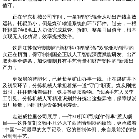
值守。
正在华东机械公司车间，一条智能托辊全从动出产线高效
运转。托辊虽小，倒是煤矿输送系统的环节部件。过去，一根
托辊需7至8名工人协做完成裁管、拆卸、整条耳目值守，根基
实现无人化功课，效率提拔数倍。
这是江苏保守制制向“新材料+智能配备”双轮驱动转型的
实正在切面，保守制制国企正以人工智能深度赋能研发、出产
取办事全链条，加快锻制具有手艺含量和财产韧性的“新质出
产力”。
更深层的智能化，已延长至矿山办事一线。正在煤矿井下
及初采环节，分拣机械人承担着第一道“守门”职责。煤炭刚挖
出时，往往稠浊着锚杆、铁块等硬质杂物。”现场手艺人员李
工引见。分拣机械人可精准识别并分拣出这些异物，保障煤炭
出厂质量，同时耽误设备利用寿命。
走进威拉里公司展厅，一件3D打印而成的“何卑”惹人瞩
目——这件复刻文物不只还原了西周青铜器的纹饰，更承载着
“中国”一词最早的文字记录。它的智制体例，来自最前沿的增
材制制手艺。