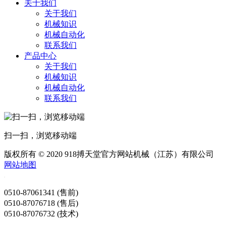
关于我们
关于我们
机械知识
机械自动化
联系我们
产品中心
关于我们
机械知识
机械自动化
联系我们
扫一扫，浏览移动端
版权所有 © 2020 918搏天堂官方网站机械（江苏）有限公司
网站地图
0510-87061341 (售前)
0510-87076718 (售后)
0510-87076732 (技术)