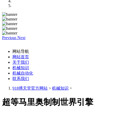
Previous
Next
网站导航
网站首页
关于我们
机械知识
机械自动化
联系我们
918搏天堂官方网站
>
机械知识
>
超等马里奥制制世界引擎