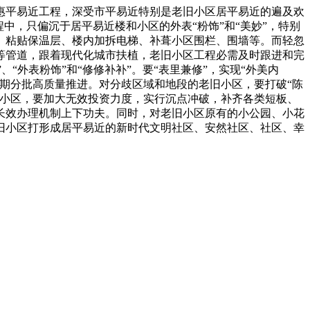
平易近工程，深受市平易近特别是老旧小区居平易近的遍及欢
中，只偏沉于居平易近楼和小区的外表“粉饰”和“美妙”，特别
、粘贴保温层、楼内加拆电梯、补葺小区围栏、围墙等。而轻忽
等管道，跟着现代化城市扶植，老旧小区工程必需及时跟进和完
“外表粉饰”和“修修补补”。要“表里兼修”，实现“外美内
期分批高质量推进。对分歧区域和地段的老旧小区，要打破“陈
旧小区，要加大无效投资力度，实行沉点冲破，补齐各类短板、
长效办理机制上下功夫。同时，对老旧小区原有的小公园、小花
旧小区打形成居平易近的新时代文明社区、安然社区、社区、幸