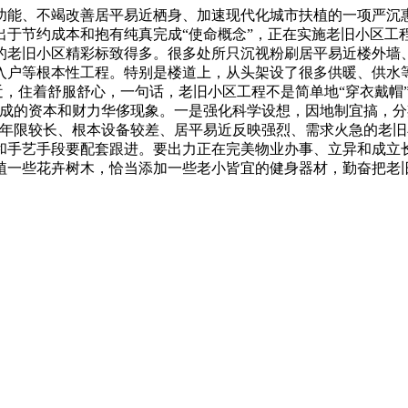
能、不竭改善居平易近栖身、加速现代化城市扶植的一项严沉惠
于节约成本和抱有纯真完成“使命概念”，正在实施老旧小区工程
的老旧小区精彩标致得多。很多处所只沉视粉刷居平易近楼外墙
入户等根本性工程。特别是楼道上，从头架设了很多供暖、供水
近，住着舒服舒心，一句话，老旧小区工程不是简单地“穿衣戴帽”、
形成的资本和财力华侈现象。一是强化科学设想，因地制宜搞，分
植年限较长、根本设备较差、居平易近反映强烈、需求火急的老
和手艺手段要配套跟进。要出力正在完美物业办事、立异和成立
植一些花卉树木，恰当添加一些老小皆宜的健身器材，勤奋把老