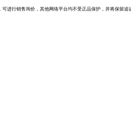
舰店，可进行销售询价，其他网络平台均不受正品保护，并将保留追