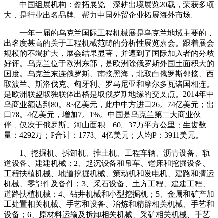
中国组展机构：盈拓展览，深耕出境展览20载，荣获多项
大，是行业出名品牌。帮力中国外贸企业拓展海外市场。
一年一届的乌克兰国际工程机械展是乌克兰地域主要的，
出名度甚高的关于工程机械范畴的分析性展览嘉会。跟着展会
规模的不竭扩大，展会结果显著，并遭到了国际加入者的分歧
好评。乌克兰位于欧洲东部，是欧洲除俄罗斯外国土面积大的
国度。乌克兰东连俄罗斯、南接黑海，北取白俄罗斯邻接、西
取波兰、斯洛伐克、匈牙利、罗马尼亚和摩尔多瓦诸国相连。
是欧洲联盟取独联体出格是取俄罗斯地缘的交叉点。2014年中
乌商业额达到80。83亿美元，此中中方进口26。74亿美元；出
口78。4亿美元，增加7。1%。中国是乌克兰第二大商业伙
伴，仅次于俄罗斯。河山面积：60。37万平方公里；生齿数
量：4292万；P合计：1778。4亿美元；人均P：3911美元。
1、挖掘机、拆卸机、推土机、工程车辆、沥青设备、轨
道设备、建建机械；2、起沉设备和吊车、镗床和挖掘设备、
工程扶植机械、地道挖掘机械、策动机和发电机、建路和清运
机械、零部件及备件；3、采石设备、土方工程、建建工程、
道路扶植机械；4、钻井机械和小型挖掘机；5、金属和矿产加
工处置相关机械、手艺和设备、冶炼和精辟相关机械、手艺和
设备；6、原材料运输及拆卸相关机械、采矿相关机械、手艺