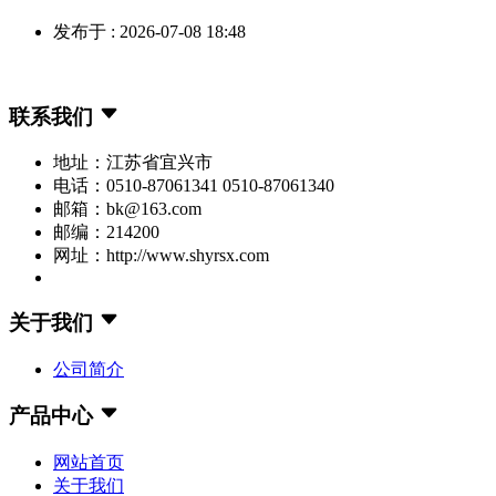
发布于 : 2026-07-08 18:48
联系我们
地址：江苏省宜兴市
电话：0510-87061341 0510-87061340
邮箱：bk@163.com
邮编：214200
网址：http://www.shyrsx.com
关于我们
公司简介
产品中心
网站首页
关于我们