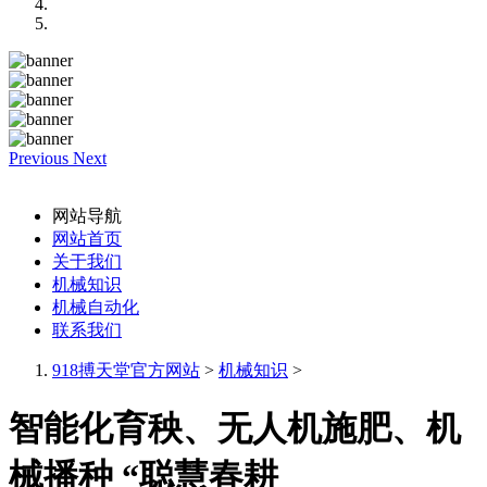
Previous
Next
网站导航
网站首页
关于我们
机械知识
机械自动化
联系我们
918搏天堂官方网站
>
机械知识
>
智能化育秧、无人机施肥、机
械播种 “聪慧春耕