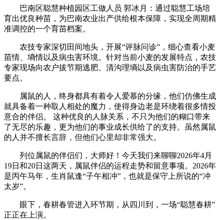
巴南区聪慧种植园区工做人员 郭冰月：通过聪慧工场培
育出优良种苗，为巴南农业出产供给根本保障，实现全周期精
准调控的一个育苗档案。
农技专家深切田间地头，开展“评脉问诊”，细心查看小麦
苗情、墒情以及病虫害环境。针对当前小麦的发展特点，农技
专家现场向农户拔节期逃肥、清沟理墒以及病虫害防治的手艺
要点。
属鼠的人，终身都具有着令人爱慕的分缘，他们仿佛生成
就具备着一种取人相处的魔力，使得身边老是环绕着很多情投
意合的伴侣。 这种优良的人脉关系，不只为他们的糊口带来
了无尽的乐趣，更为他们的事业成长供给了的支持。虽然属鼠
的人并不擅长言辞，但他们心里却非常强大。
列位属鼠的伴侣们，大师好！今天我们来聊聊2026年4月
19日和20日这两天，属鼠伴侣的运程走势和留意事项。2026年
是丙午马年，生肖鼠逢“子午相冲”，也就是保守上所说的“冲
太岁”。
眼下，春耕春管进入环节期，从四川到，一场“聪慧春耕”
正正在上演。