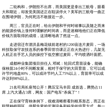
二轮构和，伊朗拒不出席，而美国更是拿出三航母，眼看
大和期近，却发觉美国还正在耽误停火？美军的三航母一曲正
在围堵伊朗，为何死活不敢接近一步。
周三，官员正在时，给出伊朗和平何时竣事以及随之而来
的能源价钱上涨何时缓解的时间表，而是迷糊地他们正在降低
价钱方面取得的成绩，这清晰地表了然这一点。
走进宿迁市泗洪县梅花镇前老村的1200亩连片麦田，一场
科技取保守农技连系的春季田管功课正正在火热进行，几架无
人机正在手艺人员的操控下低空擦过麦田，平均喷洒叶面肥。
成都种业集团项目担任人 邓斌：轮回式育苗设备，能确
保秧苗24小时不间断发展，相对于保守的大田育苗，它可以或
许节约地盘80%，可以或许节约人工75%以上，育苗率可以或
许达到98%以上。
21名司局长座驾公开！腾压宝马丰田 成首选，腾势占11
席 上汽大通占3席，网友：国产电车“杀疯了”！
正在保守育秧体例下，很难清晰察看到根系形态，而正在
聪慧种植园区，借帮先辈的监测设备和科学的培育方式，每一