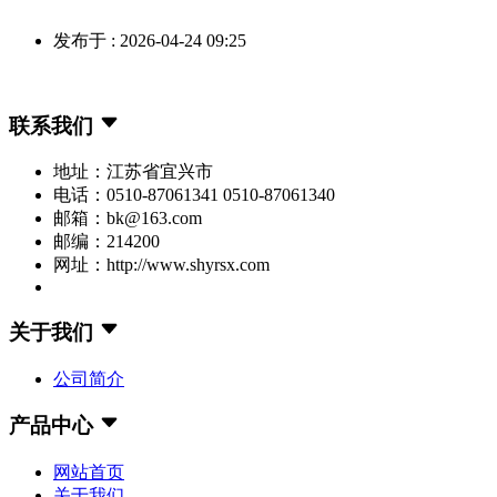
发布于 : 2026-04-24 09:25
联系我们
地址：江苏省宜兴市
电话：0510-87061341 0510-87061340
邮箱：bk@163.com
邮编：214200
网址：http://www.shyrsx.com
关于我们
公司简介
产品中心
网站首页
关于我们