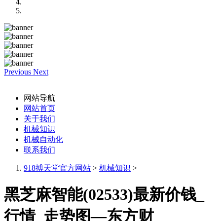
Previous
Next
网站导航
网站首页
关于我们
机械知识
机械自动化
联系我们
918搏天堂官方网站
>
机械知识
>
黑芝麻智能(02533)最新价钱_
行情_走势图—东方财