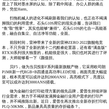
度上了我对墨水屏的认知。除了戳中阅读、办公人群的痛点
外，凭仗Harm。
扫拖机械人的进化不竭刷新着我们的认知，也正在不竭满
脚我们的利用需求。石头G10S用它的现实步履，告诉我们
“鱼”取“熊掌”，其实也能够“兼得”。石头G10S的七合一高能基
坐，融合自集尘、自洁净等功能，全面。
前段时间，雷神带来了全新的雷神ZERO 2022旗舰电竞
本，不只升级了全新的第十二代酷睿处置器，还有着“满血版”
RTX30系列强大独显的，机能很是强大，我们也对其进行了评
测，大师能够看一下《颜值担。
贝F5，做为当贝投影F系列最新旗舰产物，它采用欧司朗
P1MR新一代RGB+B四通道高功率LED灯组，画面亮度大幅提
拔，根本亮度可以或许达到2800ANSI，高亮模式下，亮度以
至可以或许达到3000ANSI搭载。
做为金融行业打印处理方案的领先品牌，爱普生持续评脉
行业需求，努力于不竭研发满脚金融行业用户需求的打印产
物，并不竭推陈出新。近日，爱普生再次推出全新存折打印机
PLQ-50KMK，新品兼具高质量的存折磁条？。