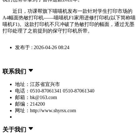
近日，功课帮旗下喵喵机发布一款针对学生打印市场的
A4幅面热敏打印机——喵喵机F1家用进修打印机(以下简称喵
喵机F1)。这款打印机不只冲破了热敏打印的幅面，通过无墨
打印处理了之前提到的保守打印机所带。
发布于 : 2026-04-26 08:24
联系我们
地址：江苏省宜兴市
电话：0510-87061341 0510-87061340
邮箱：bk@163.com
邮编：214200
网址：http://www.shyrsx.com
关于我们