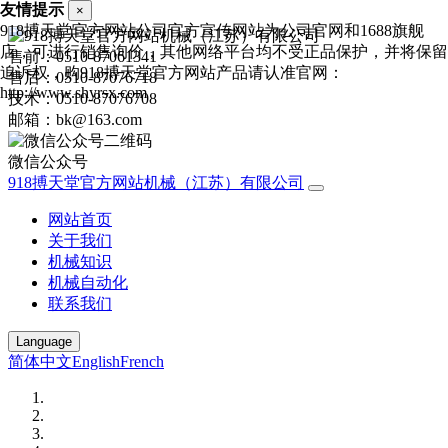
友情提示
×
918搏天堂官方网站公司官方宣传网站为公司官网和1688旗舰
店，可进行销售询价，其他网络平台均不受正品保护，并将保留
售前：0510-87061341
追诉权，购918搏天堂官方网站产品请认准官网：
售后：0510-87076718
http://www.shyrsx.com
技术：0510-87076708
邮箱：bk@163.com
微信公众号
918搏天堂官方网站机械（江苏）有限公司
网站首页
关于我们
机械知识
机械自动化
联系我们
Language
简体中文
English
French