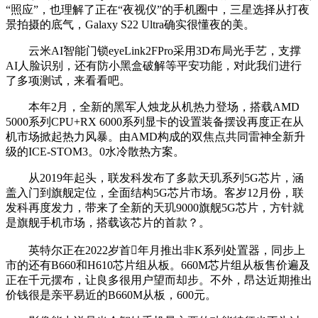
“照应”，也理解了正在“夜视仪”的手机圈中，三星选择从打夜
景拍摄的底气，Galaxy S22 Ultra确实很懂夜的美。
云米AI智能门锁eyeLink2FPro采用3D布局光手艺，支撑
AI人脸识别，还有防小黑盒破解等平安功能，对此我们进行
了多项测试，来看看吧。
本年2月，全新的黑军人烛龙从机热力登场，搭载AMD
5000系列CPU+RX 6000系列显卡的设置装备摆设再度正在从
机市场掀起热力风暴。由AMD构成的双焦点共同雷神全新升
级的ICE-STOM3。0水冷散热方案。
从2019年起头，联发科发布了多款天玑系列5G芯片，涵
盖入门到旗舰定位，全面结构5G芯片市场。客岁12月份，联
发科再度发力，带来了全新的天玑9000旗舰5G芯片，方针就
是旗舰手机市场，搭载该芯片的首款？。
英特尔正在2022岁首年月推出非K系列处置器，同步上
市的还有B660和H610芯片组从板。660M芯片组从板售价遍及
正在千元摆布，让良多很用户望而却步。不外，昂达近期推出
价钱很是亲平易近的B660M从板，600元。