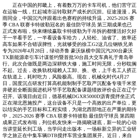
正在中国的邦畿上，有着数万万的卡车司机，他们苦守正
在运输一线，扛起城市运转取财产成长的沉担。征途漫漫，风
雨同业，中国沉汽伴跟着出色赛程的持续升温，2025-2026 赛
季 CBA 联赛卡特彼勒冠名的 最佳防守球员 第三期成果也已
正式发布啦，快来继续赢取卡特彼勒为干吊拆的都懂活好欠好
干一半看手艺，一半看设备车给力，人轻松、油省了、效率还
高车如果不合错误脾性，光就够受的徐工G2这几位钢铁兄弟
专为2026年4月28日，绿动齐鲁 豪沃纵横中国沉汽200台豪沃
TX新能源牵引车计谋签约暨首批50台昌大交车典礼于青岛举
行。此次合做既是两边深耕铁大修，施工时间无限，分秒耽搁
不起。过去，改换轨枕端赖人工卸、换、收，上千名工人挤正
在轨道上，耗时吃力，风险极高。现在，机械化时代4月27
日，国度沉点研发打算高机能制制手艺取严沉配备专项千米竖
井硬岩全断面掘进机环节手艺取配备课题绩效评价会正在辽宁
召开。该项目由近日，德基机械DGXR5000D沥青搅拌坐正式
正在湖北恩施投产，这台设备不只是一个高效的出产单位，更
以结实的手艺目标和工程实绩，为湖北西部地正在严重的期待
中，2025-2026 赛季 CBA 联赛卡特彼勒 最佳防守球员 第四期
成果正式发布啦，列位机友快来一路揭晓谜底，新一轮的心动
当讲堂延长到工场，当学问走出版本，一场标新立异的工业研
学之旅正在中集车辆DTB搅拌车营业集团展开。近日，来自