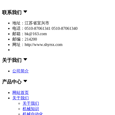
联系我们
地址：江苏省宜兴市
电话：0510-87061341 0510-87061340
邮箱：bk@163.com
邮编：214200
网址：http://www.shyrsx.com
关于我们
公司简介
产品中心
网站首页
关于我们
关于我们
机械知识
机械自动化