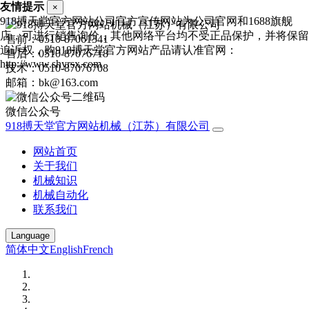
友情提示
×
918搏天堂官方网站公司官方宣传网站为公司官网和1688旗舰
店，可进行销售询价，其他网络平台均不受正品保护，并将保留
售前：0510-87061341
追诉权，购918搏天堂官方网站产品请认准官网：
售后：0510-87076718
http://www.shyrsx.com
技术：0510-87076708
邮箱：bk@163.com
微信公众号
918搏天堂官方网站机械（江苏）有限公司
网站首页
关于我们
机械知识
机械自动化
联系我们
Language
简体中文
English
French