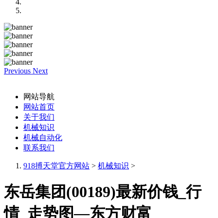
Previous
Next
网站导航
网站首页
关于我们
机械知识
机械自动化
联系我们
918搏天堂官方网站
>
机械知识
>
东岳集团(00189)最新价钱_行
情_走势图—东方财富