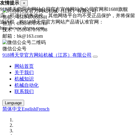
友情提示
×
918搏天堂官方网站公司官方宣传网站为公司官网和1688旗舰
店，可进行销售询价，其他网络平台均不受正品保护，并将保留
售前：0510-87061341
追诉权，购918搏天堂官方网站产品请认准官网：
售后：0510-87076718
http://www.shyrsx.com
技术：0510-87076708
邮箱：bk@163.com
微信公众号
918搏天堂官方网站机械（江苏）有限公司
网站首页
关于我们
机械知识
机械自动化
联系我们
Language
简体中文
English
French